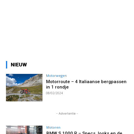
NIEUW
Motorwegen
Motorroute – 4 Italiaanse bergpassen
in 1 rondje
08/02/2024
- Advertentie -
Motoren
BMW S 1000 R – Specs, looks en de