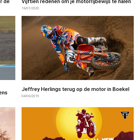
r de
Vijftien redenen om je motorrijbewijs te halen
16/01/2020
Jeffrey Herlings terug op de motor in Boekel
dens
04/06/2019