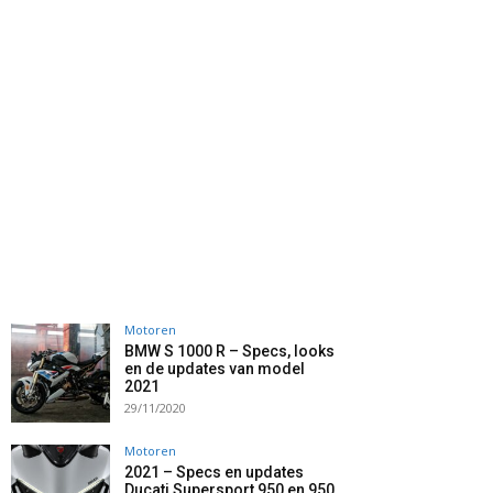
Motoren
BMW S 1000 R – Specs, looks
en de updates van model
2021
29/11/2020
Motoren
2021 – Specs en updates
Ducati Supersport 950 en 950