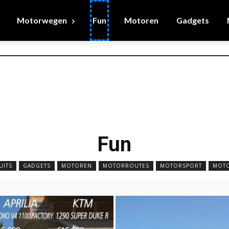
Motorwegen
Fun
Motoren
Gadgets
Fun
UITS
GADGETS
MOTOREN
MOTORROUTES
MOTORSPORT
MOT