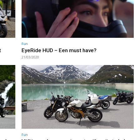
Fun
t
EyeRide HUD – Een must have?
21/03/2020
Fun