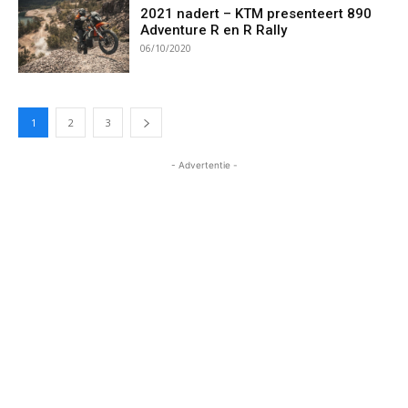
2021 nadert – KTM presenteert 890
Adventure R en R Rally
06/10/2020
1
2
3
- Advertentie -