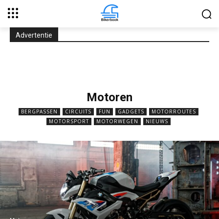
Advertentie
Motoren
BERGPASSEN
CIRCUITS
FUN
GADGETS
MOTORROUTES
MOTORSPORT
MOTORWEGEN
NIEUWS