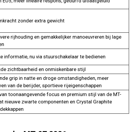
EU5, meer lineaire respons, gedurfd uitlaatgeluid
mkracht zonder extra gewicht
vere rijhouding en gemakkelijker manoeuvreren bij lage
en
ke informatie, nu via stuurschakelaar te bedienen
e zichtbaarheid en onmiskenbare stijl
nde grip in natte en droge omstandigheden, meer
en van de berijder, sportieve rijeigenschappen
van toonaangevende focus en premium stijl van de MT-
at nieuwe zwarte componenten en Crystal Graphite
dekkappen