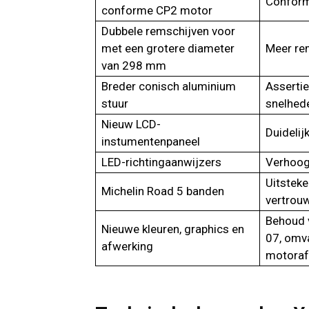
Conform 
conforme CP2 motor
Dubbele remschijven voor
met een grotere diameter
Meer re
van 298 mm
Breder conisch aluminium
Assertie
stuur
snelhed
Nieuw LCD-
Duidelij
instumentenpaneel
LED-richtingaanwijzers
Verhoogd
Uitsteke
Michelin Road 5 banden
vertrouw
Behoud 
Nieuwe kleuren, graphics en
07, omv
afwerking
motoraf