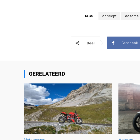
TAGS
concept
desert s
Facebook
Deel
GERELATEERD
Motorwegen
Motoren