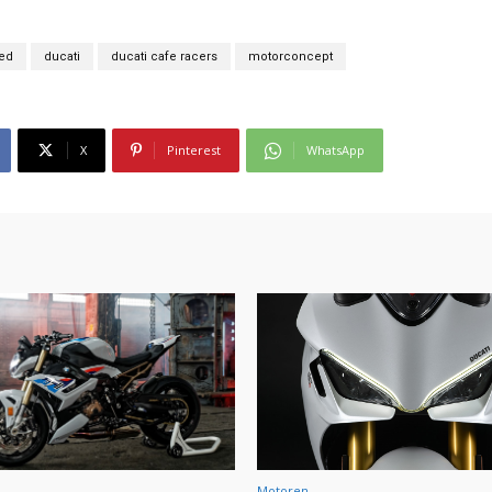
led
ducati
ducati cafe racers
motorconcept
X
Pinterest
WhatsApp
Motoren