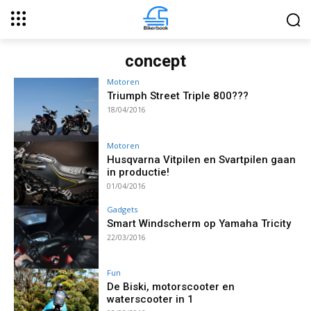
concept
Motoren
Triumph Street Triple 800???
18/04/2016
Motoren
Husqvarna Vitpilen en Svartpilen gaan
in productie!
01/04/2016
Gadgets
Smart Windscherm op Yamaha Tricity
22/03/2016
Fun
De Biski, motorscooter en
waterscooter in 1