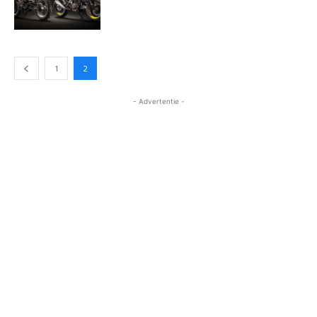
1
2
- Advertentie -