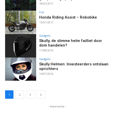
18/02/2017
Fun
Honda Riding Assist – Robobike
13/01/2017
Gadgets
Skully, de slimme helm failliet door
dom handelen?
11/08/2016
Gadgets
Skully Helmen: Investeerders ontslaan
oprichters
14/07/2016
1
2
3
- Advertentie -